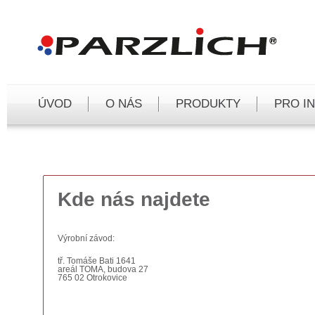
Čeština
Deutsch
English
ÚVOD
O NÁS
PRODUKTY
PRO I
Kde nás najdete
Výrobní závod:
tř. Tomáše Bati 1641
areál TOMA, budova 27
765 02 Otrokovice